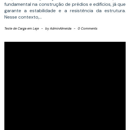
fundamental na construção de prédios e edifícios, já que
garante a estabilidade e a resistência da estrutura.
Nesse contexto,…
Teste de Carga em Laje
-
by
AdminAlmeida
-
0 Comments