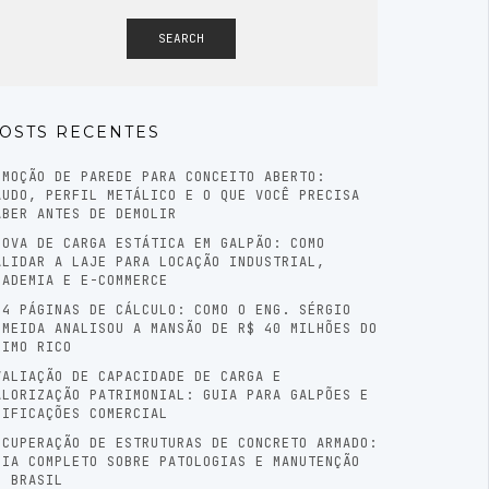
SEARCH
OSTS RECENTES
EMOÇÃO DE PAREDE PARA CONCEITO ABERTO:
AUDO, PERFIL METÁLICO E O QUE VOCÊ PRECISA
ABER ANTES DE DEMOLIR
ROVA DE CARGA ESTÁTICA EM GALPÃO: COMO
ALIDAR A LAJE PARA LOCAÇÃO INDUSTRIAL,
CADEMIA E E-COMMERCE
04 PÁGINAS DE CÁLCULO: COMO O ENG. SÉRGIO
LMEIDA ANALISOU A MANSÃO DE R$ 40 MILHÕES DO
RIMO RICO
VALIAÇÃO DE CAPACIDADE DE CARGA E
ALORIZAÇÃO PATRIMONIAL: GUIA PARA GALPÕES E
DIFICAÇÕES COMERCIAL
ECUPERAÇÃO DE ESTRUTURAS DE CONCRETO ARMADO:
UIA COMPLETO SOBRE PATOLOGIAS E MANUTENÇÃO
O BRASIL