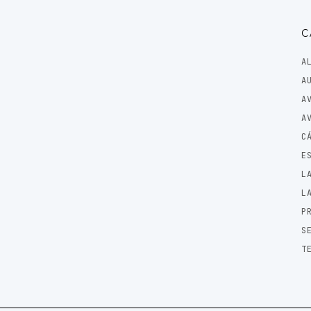
C
A
A
A
A
C
E
L
L
P
S
T