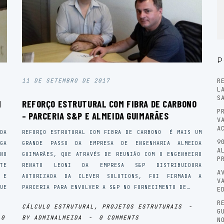
P
R
11 DE SETEMBRO DE 2017
L
S
M
REFORÇO ESTRUTURAL COM FIBRA DE CARBONO
P
– PARCERIA S&P E ALMEIDA GUIMARÃES
V
A
DA
REFORÇO ESTRUTURAL COM FIBRA DE CARBONO É MAIS UM
9
GA
GRANDE PASSO DA EMPRESA DE ENGENHARIA ALMEIDA
A
NO
GUIMARÃES, QUE ATRAVÉS DE REUNIÃO COM O ENGENHEIRO
P
TE
RENATO LEONI DA EMPRESA S&P DISTRIBUIDORA
A
 E
AUTORIZADA DA CLEVER SOLUTIONS, FOI FIRMADA A
V
UE
PARCERIA PARA ENVOLVER A S&P NO FORNECIMENTO DE…
E
R
CÁLCULO ESTRUTURAL
,
PROJETOS ESTRUTURAIS
-
G
0
BY
ADMINALMEIDA
-
0 COMMENTS
N