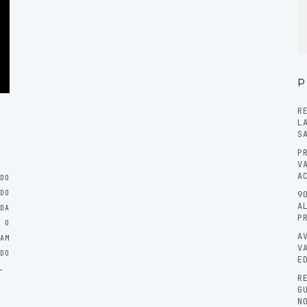
P
R
L
S
P
V
A
DO
DO
9
A
DA
P
 O
A
AM
V
DO
E
…
R
G
N