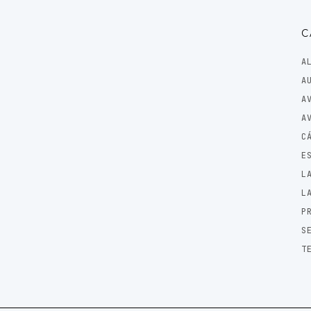
C
A
A
A
A
C
E
L
L
P
S
T