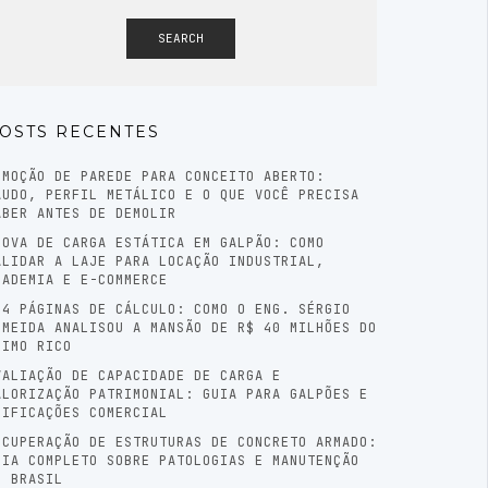
SEARCH
OSTS RECENTES
EMOÇÃO DE PAREDE PARA CONCEITO ABERTO:
AUDO, PERFIL METÁLICO E O QUE VOCÊ PRECISA
ABER ANTES DE DEMOLIR
ROVA DE CARGA ESTÁTICA EM GALPÃO: COMO
ALIDAR A LAJE PARA LOCAÇÃO INDUSTRIAL,
CADEMIA E E-COMMERCE
04 PÁGINAS DE CÁLCULO: COMO O ENG. SÉRGIO
LMEIDA ANALISOU A MANSÃO DE R$ 40 MILHÕES DO
RIMO RICO
VALIAÇÃO DE CAPACIDADE DE CARGA E
ALORIZAÇÃO PATRIMONIAL: GUIA PARA GALPÕES E
DIFICAÇÕES COMERCIAL
ECUPERAÇÃO DE ESTRUTURAS DE CONCRETO ARMADO:
UIA COMPLETO SOBRE PATOLOGIAS E MANUTENÇÃO
O BRASIL