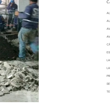
C
A
A
AV
A
C
ES
LA
LA
P
S
TE