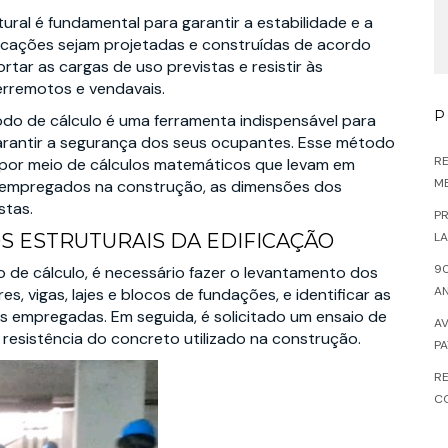
ural é fundamental para garantir a estabilidade e a
dificações sejam projetadas e construídas de acordo
ar as cargas de uso previstas e resistir às
erremotos e vendavais.
P
odo de cálculo é uma ferramenta indispensável para
 garantir a segurança dos seus ocupantes. Esse método
RE
o por meio de cálculos matemáticos que levam em
ME
s empregados na construção, as dimensões dos
stas.
PR
 ESTRUTURAIS DA EDIFICAÇÃO
LA
90
do de cálculo, é necessário fazer o levantamento dos
AN
s, vigas, lajes e blocos de fundações, e identificar as
 empregadas. Em seguida, é solicitado um ensaio de
AV
resistência do concreto utilizado na construção.
PA
R
C